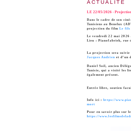
ACTUALITÉ
LE 22/05/2026 - Projection
Dans le cadre de son ciné
Tunisiens au Benelux (ADT
projection du film
Le fil
Le vendredi 22 mai 2026
Lieu : Pianofabriek, rue 
La projection sera suivie
Jacques Andrien
et d’un d
Daniel Soil, ancien Délég
Tunisie, qui a visité les 
également présent.
Entrée libre, soutien fac
Info ici :
https://www.pian
mort
Pour en savoir plus sur le
https://www.lesfilmsdelad