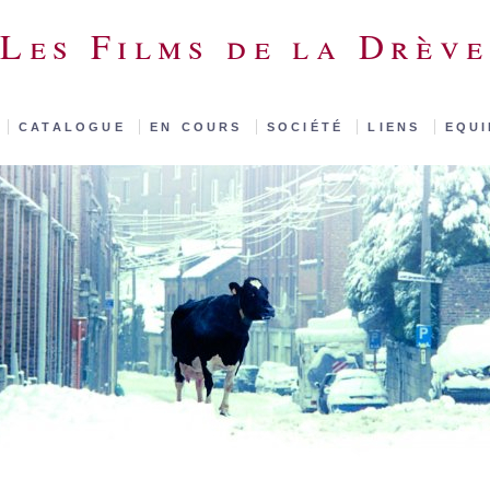
Les Films de la Drève
l
|
catalogue
|
en cours
|
société
|
liens
|
equ