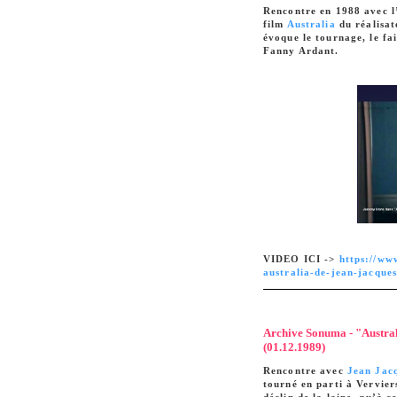
Rencontre en 1988 avec l
film
Australia
du réalisat
évoque le tournage, le fai
Fanny Ardant.
VIDEO ICI ->
https://ww
australia-de-jean-jacque
Archive Sonuma - "Austral
(01.12.1989)
Rencontre avec
Jean Jac
tourné en parti à Verviers
déclin de la laine, qu’à c