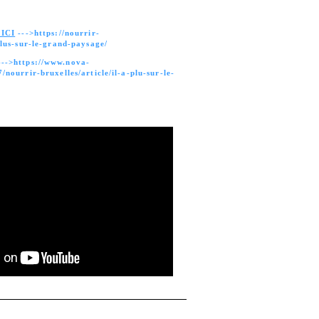
ICI
--->https://nourrir-
lus-sur-le-grand-paysage/
-->https://www.nova-
nourrir-bruxelles/article/il-a-plu-sur-le-