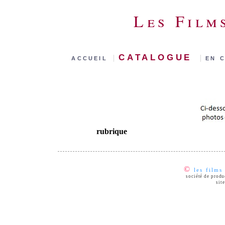
Les Film
catalogue
accueil
|
|
en 
rubrique
©
les films
société de prod
sit