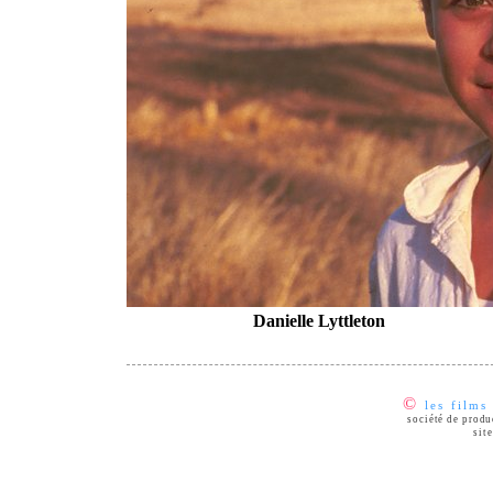
Danielle Lyttleton
©
les films
société de prod
sit