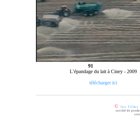
91
L’épandage du lait à Ciney - 2009
télécharger ici
©
les films
société de prod
sit